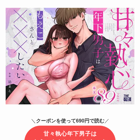
＼
クーポンを使って690円で読む
／
甘々執心年下男子は