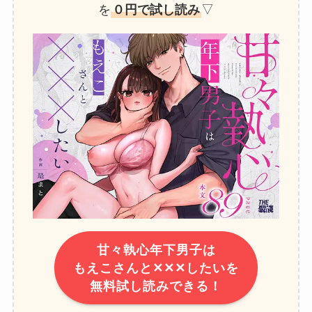
を
０円で試し読み
▽
甘々執心年下男子は
もえこさんと✕✕✕したいを
無料試し読みできる！