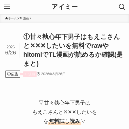
アイミー
ホーム
TL漫画
①甘々執心年下男子はもえこさん
と✕✕✕したいを無料でrawや
2026
6/26
hitomiでTL漫画が読めるか確認(是
まと)
広告
2026年6月26日
TL漫画
▽甘々執心年下男子は
もえこさんと✕✕✕したいを
を
無料試し読み
▽