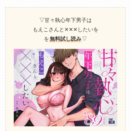
▽甘々執心年下男子は
もえこさんと✕✕✕したいを
を
無料試し読み
▽