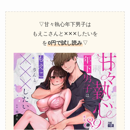
▽甘々執心年下男子は
もえこさんと✕✕✕したいを
を
0円で試し読み
▽